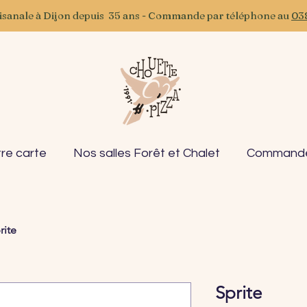
tisanale à Dijon depuis 35 ans - Commande par téléphone au
03
re carte
Nos salles Forêt et Chalet
Commande 
rite
Sprite