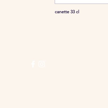
canette 33 cl
Suivez-nous
0380-666-100
chouettepizzadijon@gmail.com