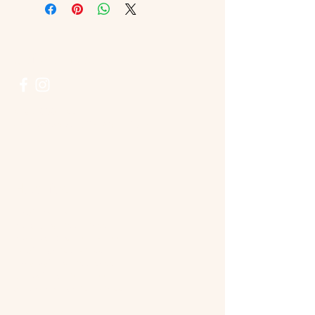
Suivez-nous
0380-666-100
chouettepizzadijon@gmail.com
Horaires
lundi - fermé
mardi : 18h30 à 23h00
mercredi :
18h30 à 23h00
jeudi -
18h30
à 23h00
vendredi -
18h30 à 0h00
samedi - 18h30 à 0h00
dimanche -18h30 à 23h00
LES MIDIS SUR RESERATION UNIQUEMENT