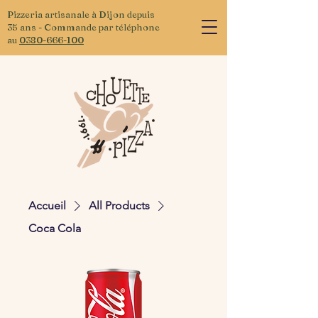
Pizzeria artisanale à Dijon depuis
35 ans - Commande par téléphone
au
0380-666-100
Accueil
All Products
Coca Cola