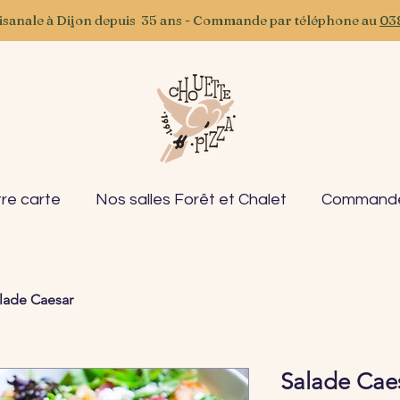
tisanale à Dijon depuis 35 ans - Commande par téléphone au
03
re carte
Nos salles Forêt et Chalet
Commande 
lade Caesar
Salade Cae